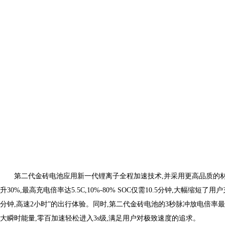
第二代金砖电池应用新一代锂离子全程加速技术,并采用更高品质的
升30%,最高充电倍率达5.5C,10%-80% SOC仅需10.5分钟,大幅缩短
分钟,高速2小时”的出行体验。同时,第二代金砖电池的3秒脉冲放电倍率最
大瞬时能量,零百加速轻松进入3s级,满足用户对极致速度的追求。