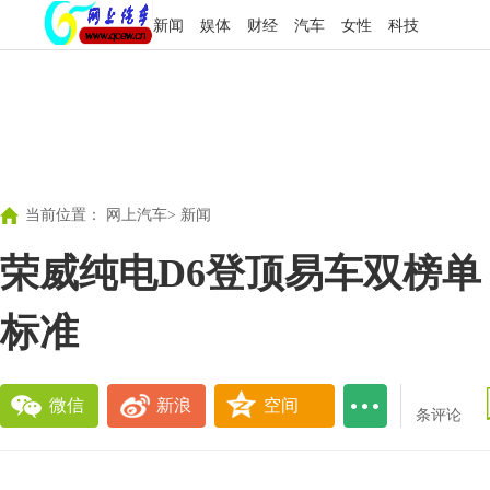
新闻
娱体
财经
汽车
女性
科技
当前位置：
网上汽车
>
新闻
荣威纯电D6登顶易车双榜单
标准
微信
新浪
空间
条评论