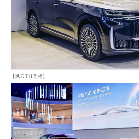
【风云T11亮相】