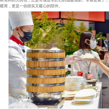
材实料的大肉包，正是奇瑞造车匠心的温暖缩影。车展逛累了，
暖胃，更是一份踏实又暖心的陪伴。