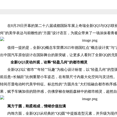
在8月29日开幕的第二十八届成都国际车展上奇瑞全新QQ3与QQ5
何”的美学表达与前瞻性的“方圆”设计语言，为观众带来了一场涂抹着青春
值得一提的是，全新QQ概念车荣膺2025年德国红点“概念设计奖”与
出中国汽车原创设计在国际舞台的新突破，让更多人看到了全新QQ的无
全新QQ3灵动外观，诠释“轻盈几何”的都市精灵
全新QQ3以“都市”“年轻”“玩趣”为核心设计标签，以“轻盈几何”的
前后悬+长轴距”比例重塑小车姿态，在有限尺寸内最大化空间与灵活性
转间尽显电动时代美学特征。标志性的“方圆共生”大灯组融合都市秩序感
果，赋予车辆加倍的陪伴感，仿佛穿梭在钢筋森林中的都市精灵，超然自
寓方于圆，刚柔相成，情绪价值拉满
内饰方面，全新QQ3从经典的“QQ圆”中提炼造型元素，并升级为现