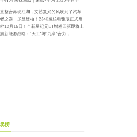
华有为 荣我国威｜荣威×华为 2025年购车
直整合再现江湖，文艺复兴的风吹到了汽车
者之选，尽显硬核！BJ40魔核电驱版正式启
档12月15日！全新星纪元ET增程四驱即将上
旗新能源战略：“天工”与“九章”合力，
读榜