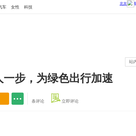
汽车
女性
科技
站
人一步，为绿色出行加速
条评论
立即评论