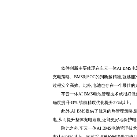
软件创新主要体现在车云一体AI BMS
充电策略。BMS对SOC的判断越精准,就越
过程安全高效。此外,电池也存在一个最佳的
车云一体AI BMS电池管理技术就很好
确度提升33%,续航精度优化提升37%以上。
此外,AI BMS提供了优秀的热管理策
电,从而提升整体充电速度,还能更好地保护电
除此之外,车云一体AI BMS电池管理
率达到98%以上。同时采用神经网络学习模