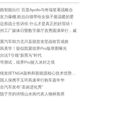
跑智能出行 百度Apollo与奇瑞签署战略合
友力爆棚,欧拉白猫带给女孩子最温暖的爱
边形战士告诉你 什么才是真正的好混动！
州工厂媒体日暨数字展厅首秀圆满举行，威
翼汽车助力北川县脱贫攻坚战收官成效
风美学！疑似凯翼炫界Pro版草图曝光
尔法T引领“新黑马”时代
苛测试，炫界Pro驶入冰封之境
继续发挥TNGA架构和新能源核心技术优势，一
国人保携手玉环风速举行购车嘉年华
合汽车发布“圣诞进化秀”
隐于市的诗情山水画代表人物林敦席