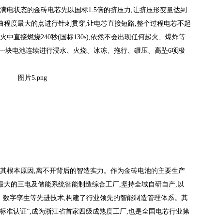
将满电状态的金砖电芯先以国标1.5倍的挤压力,让挤压形变量达到
从弯曲程度最大的点进行针刺贯穿,让电芯直接短路,整个过程电芯不起
中直接燃烧240秒(国标130s),依然不会出现任何起火、爆炸等
一块电池连续进行浸水、火烧、冰冻、拖行、碾压、高坠6项极
究其根本原因,离不开背后的智造实力。作为金砖电池的主要生产
最大的三电及储能系统智能制造综合工厂,坚持全域自研自产,以
I、数字孪生等先进技术,构建了行业领先的智能制造管理体系。其
标准认证”,成为浙江省首家四级成熟度工厂,也是全国电芯行业第