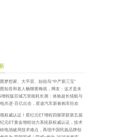
新
图梦想家、大平层、始祖鸟“中产新三宝”
图知音和老人畅聊黄梅戏，网友：这才是未
S增程版百城万里能耗长测：体验超长续航与
电共进·百亿出击，星途汽车新春购车狂欢
视权威认证！星纪元ET增程四驱荣获第五届
纪元ET黄金增程动力系统获权威认证，技术
砖电池破局技术难点，再现中国民族品牌创