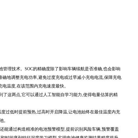
电池管理技术。SOC的精确度除了影响车辆续航是否准确,也会影响
能准确地调整充电功率,避免过度充电或过早减小充电电流,保障充电
充电温度,在该范围内充电速度最快。
做到了这两点,它可以通过人工智能自学习能力,使得电量估算的精
略,温度过低时提前预热,过高时开启降温,让电池始终在最佳温度内充
池。
技术还能通过构造精准的电池预警模型,提前识别风险车辆,预警覆盖
型和时间序列特征深度学习模型,实现电池健康监测结果精度提升