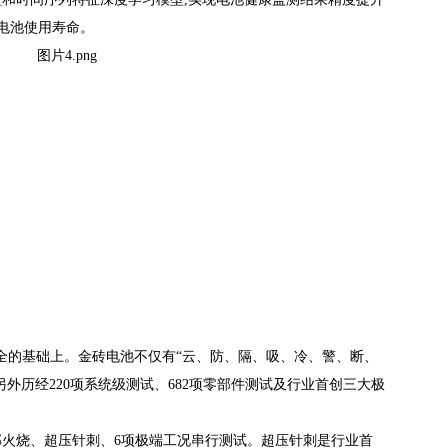
长电池使用寿命。
全的基础上。金砖电池不仅有“云、防、隔、吸、冷、警、断、
另外历经220项系统级测试、682项零部件测试及行业首创三大极
外部火烧、超压针刺、6项极端工况串行测试。超压针刺是行业首